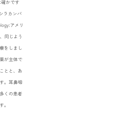
は確かです
シラカンバ
ogy:アメリ
は、同じよう
療をしまし
薬が主体で
ことと、あ
す。耳鼻咽
多くの患者
す。