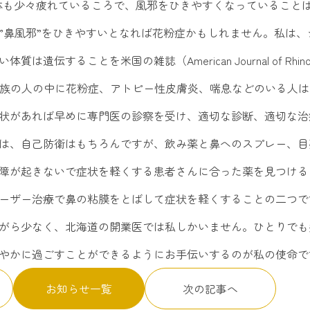
体も少々疲れているころで、風邪をひきやすくなっていること
”鼻風邪”をひきやすいとなれば花粉症かもしれません。私は、
することを米国の雑誌（American Journal of Rhinol
。家族の人の中に花粉症、アトピー性皮膚炎、喘息などのいる人
状があれば早めに専門医の診察を受け、適切な診断、適切な治
は、自己防衛はもちろんですが、飲み薬と鼻へのスプレー、目
障が起きないで症状を軽くする患者さんに合った薬を見つける
ーザー治療で鼻の粘膜をとばして症状を軽くすることの二つで
がら少なく、北海道の開業医では私しかいません。ひとりでも
やかに過ごすことができるようにお手伝いするのが私の使命で
お知らせ一覧
次の記事へ