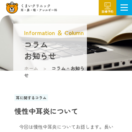
診療予約
Information ＆ Column
コラム
お知らせ
ホーム
コラム・お知ら
せ
耳に関するコラム
慢性中耳炎について
今回は慢性中耳炎についてお話します。長い